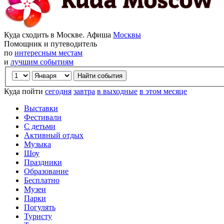
Куда сходить в Москве. Афиша
Москвы
Помощник и путеводитель
по
интересным местам
и
лучшим событиям
Куда пойти
сегодня
завтра
в выходные
в этом месяце
Выставки
Фестивали
С детьми
Активный отдых
Музыка
Шоу
Праздники
Образование
Бесплатно
Музеи
Парки
Погулять
Туристу