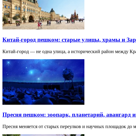
Китай-город пешком: старые улицы, храмы и Зар
Китай-город — не одна улица, а исторический район между К
Пресня пешком: зоопарк, планетарий, авангард 
Пресня меняется от старых переулков и научных площадок до 