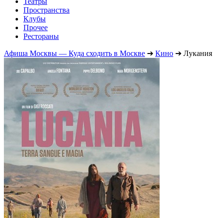
Театры
Пространства
Клубы
Прочее
Рестораны
Афиша Москвы — Куда сходить в Москве
➔
Кино
➔
Лукания