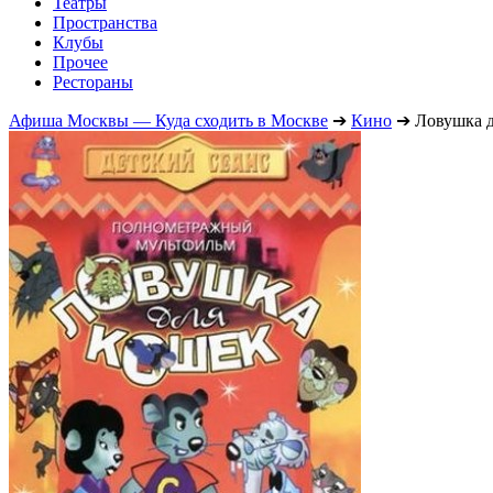
Театры
Пространства
Клубы
Прочее
Рестораны
Афиша Москвы — Куда сходить в Москве
➔
Кино
➔
Ловушка д