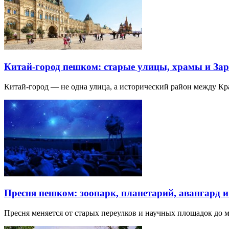
Китай-город пешком: старые улицы, храмы и Зар
Китай-город — не одна улица, а исторический район между К
Пресня пешком: зоопарк, планетарий, авангард 
Пресня меняется от старых переулков и научных площадок до 