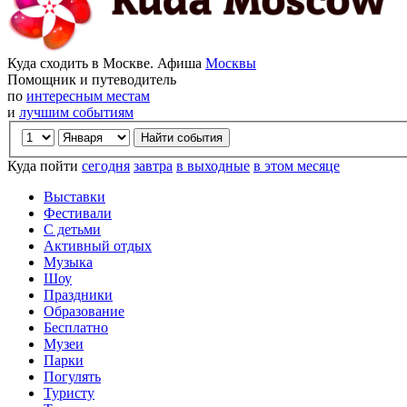
Куда сходить в Москве. Афиша
Москвы
Помощник и путеводитель
по
интересным местам
и
лучшим событиям
Куда пойти
сегодня
завтра
в выходные
в этом месяце
Выставки
Фестивали
С детьми
Активный отдых
Музыка
Шоу
Праздники
Образование
Бесплатно
Музеи
Парки
Погулять
Туристу