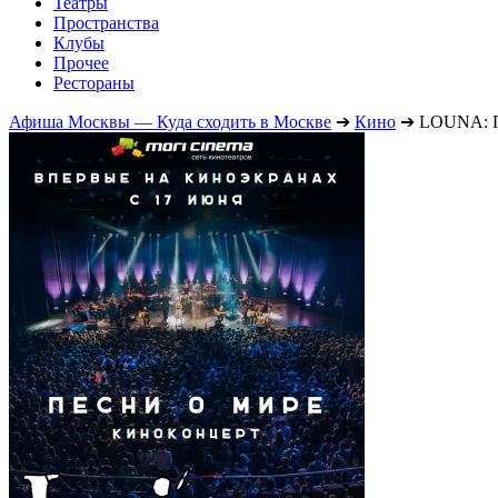
Театры
Пространства
Клубы
Прочее
Рестораны
Афиша Москвы — Куда сходить в Москве
➔
Кино
➔
LOUNA: П