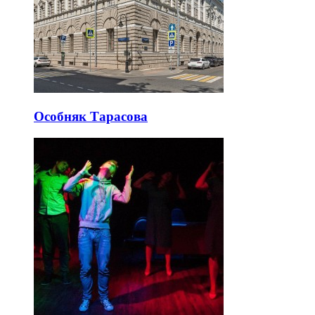
Особняк Тарасова