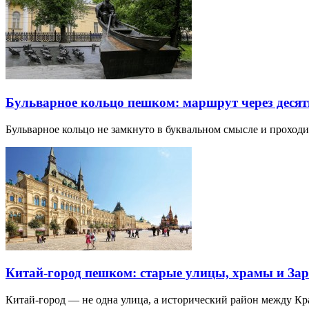
Бульварное кольцо пешком: маршрут через десят
Бульварное кольцо не замкнуто в буквальном смысле и прохо
Китай-город пешком: старые улицы, храмы и Зар
Китай-город — не одна улица, а исторический район между К