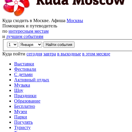
Куда сходить в Москве. Афиша
Москвы
Помощник и путеводитель
по
интересным местам
и
лучшим событиям
Куда пойти
сегодня
завтра
в выходные
в этом месяце
Выставки
Фестивали
С детьми
Активный отдых
Музыка
Шоу
Праздники
Образование
Бесплатно
Музеи
Парки
Погулять
Туристу