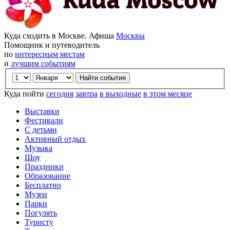
Куда сходить в Москве. Афиша
Москвы
Помощник и путеводитель
по
интересным местам
и
лучшим событиям
Куда пойти
сегодня
завтра
в выходные
в этом месяце
Выставки
Фестивали
С детьми
Активный отдых
Музыка
Шоу
Праздники
Образование
Бесплатно
Музеи
Парки
Погулять
Туристу