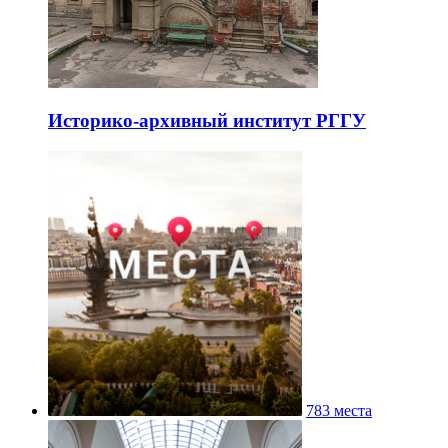
Историко-архивный институт РГГУ
783 места