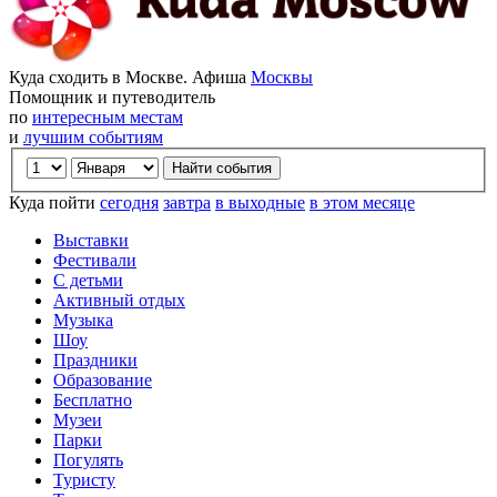
Куда сходить в Москве. Афиша
Москвы
Помощник и путеводитель
по
интересным местам
и
лучшим событиям
Куда пойти
сегодня
завтра
в выходные
в этом месяце
Выставки
Фестивали
С детьми
Активный отдых
Музыка
Шоу
Праздники
Образование
Бесплатно
Музеи
Парки
Погулять
Туристу