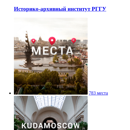
Историко-архивный институт РГГУ
783 места