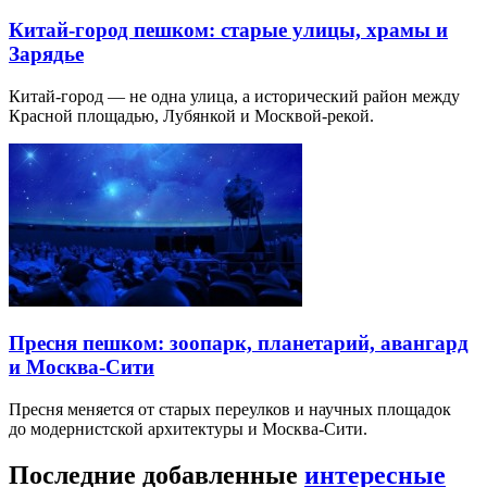
Китай-город пешком: старые улицы, храмы и
Зарядье
Китай-город — не одна улица, а исторический район между
Красной площадью, Лубянкой и Москвой-рекой.
Пресня пешком: зоопарк, планетарий, авангард
и Москва-Сити
Пресня меняется от старых переулков и научных площадок
до модернистской архитектуры и Москва-Сити.
Последние добавленные
интересные