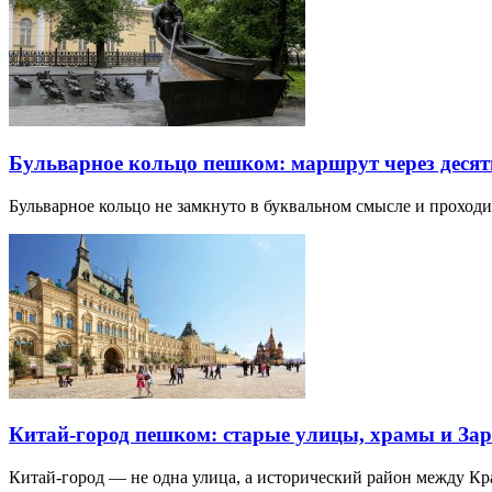
Бульварное кольцо пешком: маршрут через десят
Бульварное кольцо не замкнуто в буквальном смысле и прохо
Китай-город пешком: старые улицы, храмы и Зар
Китай-город — не одна улица, а исторический район между К