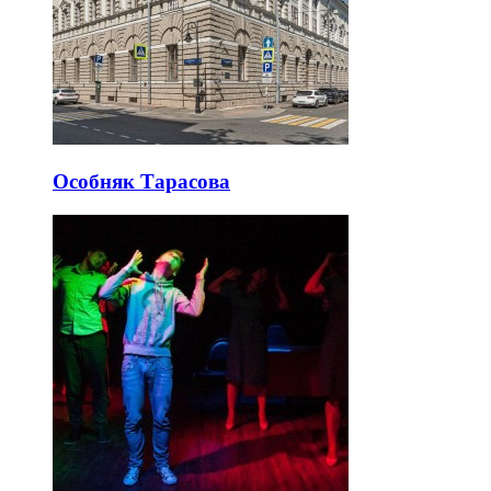
Особняк Тарасова