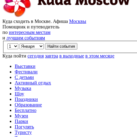
Куда сходить в Москве. Афиша
Москвы
Помощник и путеводитель
по
интересным местам
и
лучшим событиям
Куда пойти
сегодня
завтра
в выходные
в этом месяце
Выставки
Фестивали
С детьми
Активный отдых
Музыка
Шоу
Праздники
Образование
Бесплатно
Музеи
Парки
Погулять
Туристу