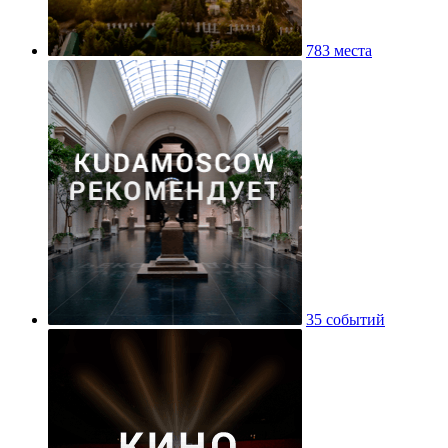
783 места
35 событий