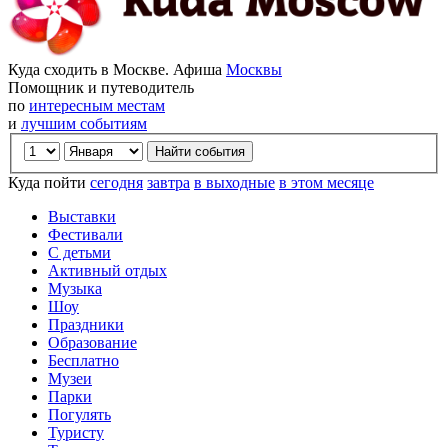
Куда сходить в Москве. Афиша
Москвы
Помощник и путеводитель
по
интересным местам
и
лучшим событиям
Куда пойти
сегодня
завтра
в выходные
в этом месяце
Выставки
Фестивали
С детьми
Активный отдых
Музыка
Шоу
Праздники
Образование
Бесплатно
Музеи
Парки
Погулять
Туристу