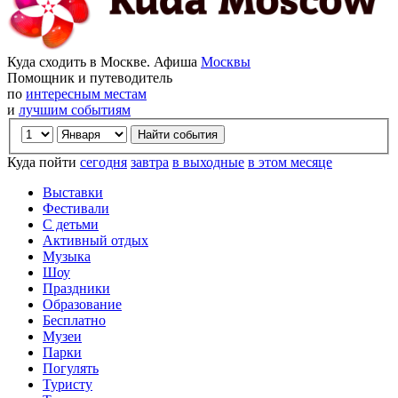
Куда сходить в Москве. Афиша
Москвы
Помощник и путеводитель
по
интересным местам
и
лучшим событиям
Куда пойти
сегодня
завтра
в выходные
в этом месяце
Выставки
Фестивали
С детьми
Активный отдых
Музыка
Шоу
Праздники
Образование
Бесплатно
Музеи
Парки
Погулять
Туристу