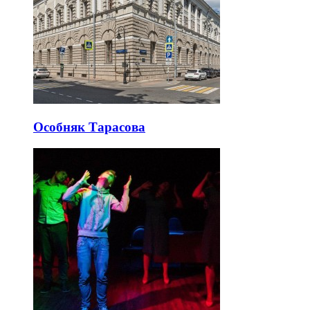
Особняк Тарасова