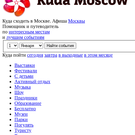
Куда сходить в Москве. Афиша
Москвы
Помощник и путеводитель
по
интересным местам
и
лучшим событиям
Куда пойти
сегодня
завтра
в выходные
в этом месяце
Выставки
Фестивали
С детьми
Активный отдых
Музыка
Шоу
Праздники
Образование
Бесплатно
Музеи
Парки
Погулять
Туристу