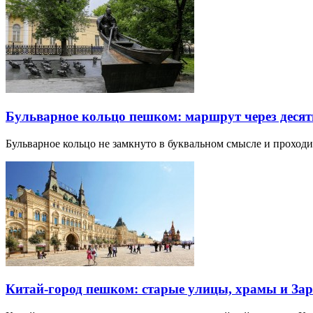
Бульварное кольцо пешком: маршрут через десят
Бульварное кольцо не замкнуто в буквальном смысле и прохо
Китай-город пешком: старые улицы, храмы и Зар