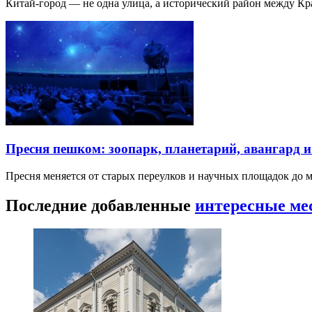
Китай-город — не одна улица, а исторический район между К
Пресня пешком: зоопарк, планетарий, авангард 
Пресня меняется от старых переулков и научных площадок до 
Последние добавленные
интересные ме