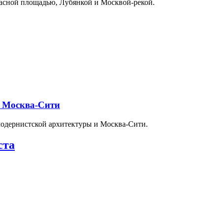
расной площадью, Лубянкой и Москвой-рекой.
и Москва-Сити
модернистской архитектуры и Москва-Сити.
ста