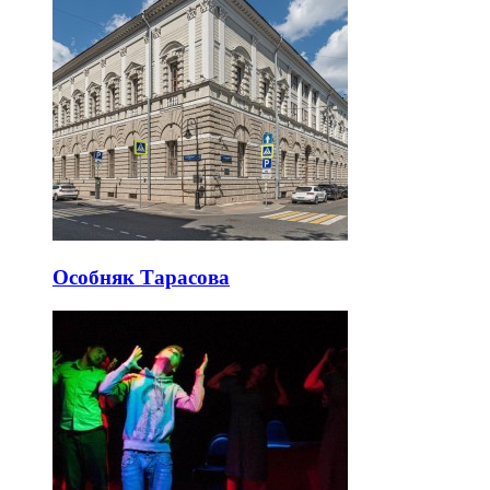
Особняк Тарасова