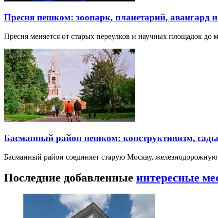
Пресня пешком: зоопарк, планетарий, авангард 
Пресня меняется от старых переулков и научных площадок до 
Басманный район пешком: конструктивизм, сады
Басманный район соединяет старую Москву, железнодорожную
Последние добавленные
интересные ме