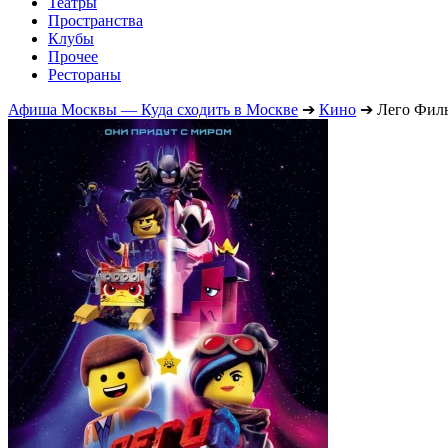
Театры
Пространства
Клубы
Прочее
Рестораны
Афиша Москвы — Куда сходить в Москве
➔
Кино
➔
Лего Фил