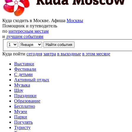
Куда сходить в Москве. Афиша
Москвы
Помощник и путеводитель
по
интересным местам
и
лучшим событиям
Куда пойти
сегодня
завтра
в выходные
в этом месяце
Выставки
Фестивали
С детьми
Активный отдых
Музыка
Шоу
Праздники
Образование
Бесплатно
Музеи
Парки
Погулять
Туристу