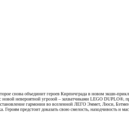
орое снова объединит героев Кирпичграда в новом экшн-прикл
ись с новой невероятной угрозой – захватчиками LEGO DUPLO®,
восстановление гармонии во вселенной ЛЕГО Эммет, Люси, Бэтмен
а. Героям предстоит доказать свою смелость, находчивость и мас