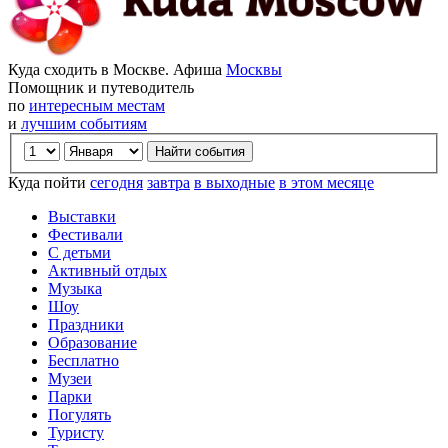
Куда сходить в Москве. Афиша
Москвы
Помощник и путеводитель
по
интересным местам
и
лучшим событиям
Куда пойти
сегодня
завтра
в выходные
в этом месяце
Выставки
Фестивали
С детьми
Активный отдых
Музыка
Шоу
Праздники
Образование
Бесплатно
Музеи
Парки
Погулять
Туристу