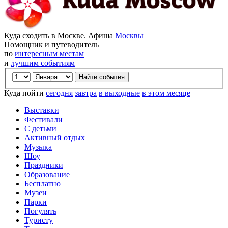
Куда сходить в Москве. Афиша
Москвы
Помощник и путеводитель
по
интересным местам
и
лучшим событиям
Куда пойти
сегодня
завтра
в выходные
в этом месяце
Выставки
Фестивали
С детьми
Активный отдых
Музыка
Шоу
Праздники
Образование
Бесплатно
Музеи
Парки
Погулять
Туристу