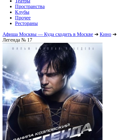
Театры
Пространства
Клубы
Прочее
Рестораны
Афиша Москвы — Куда сходить в Москве
➔
Кино
➔
Легенда № 17