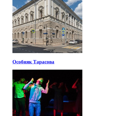
Особняк Тарасова