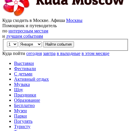
Куда сходить в Москве. Афиша
Москвы
Помощник и путеводитель
по
интересным местам
и
лучшим событиям
Куда пойти
сегодня
завтра
в выходные
в этом месяце
Выставки
Фестивали
С детьми
Активный отдых
Музыка
Шоу
Праздники
Образование
Бесплатно
Музеи
Парки
Погулять
Туристу