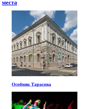
места
Особняк Тарасова