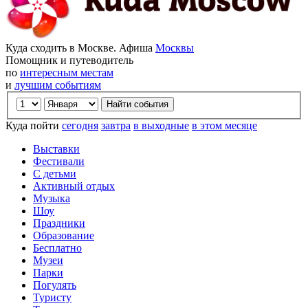
Куда сходить в Москве. Афиша
Москвы
Помощник и путеводитель
по
интересным местам
и
лучшим событиям
Куда пойти
сегодня
завтра
в выходные
в этом месяце
Выставки
Фестивали
С детьми
Активный отдых
Музыка
Шоу
Праздники
Образование
Бесплатно
Музеи
Парки
Погулять
Туристу