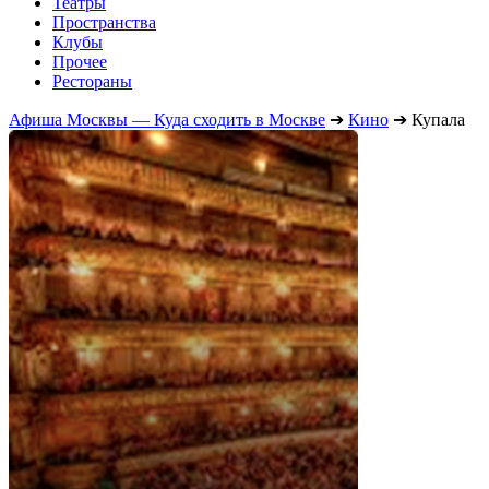
Театры
Пространства
Клубы
Прочее
Рестораны
Афиша Москвы — Куда сходить в Москве
➔
Кино
➔
Купала