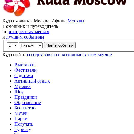
Куда сходить в Москве. Афиша
Москвы
Помощник и путеводитель
по
интересным местам
и
лучшим событиям
Куда пойти
сегодня
завтра
в выходные
в этом месяце
Выставки
Фестивали
С детьми
Активный отдых
Музыка
Шоу
Праздники
Образование
Бесплатно
Музеи
Парки
Погулять
Туристу