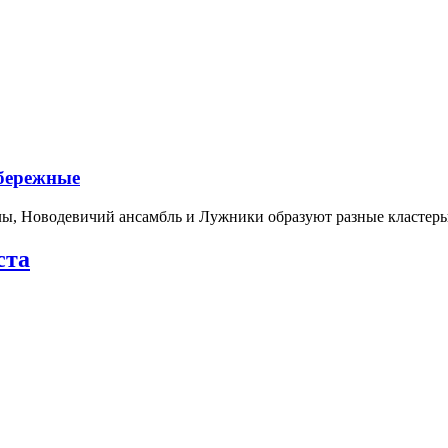
абережные
лы, Новодевичий ансамбль и Лужники образуют разные кластеры
ста