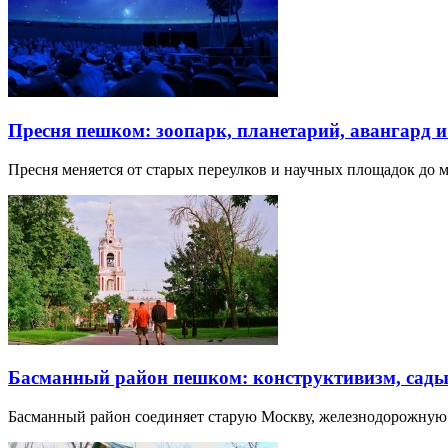
Пресня пешком: зоопарк, планетарий, авангард 
Пресня меняется от старых переулков и научных площадок до 
Басманный район пешком: конструктивизм, сады
Басманный район соединяет старую Москву, железнодорожную