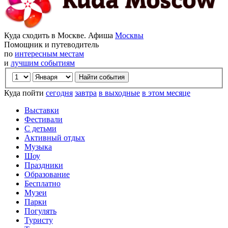
Куда сходить в Москве. Афиша
Москвы
Помощник и путеводитель
по
интересным местам
и
лучшим событиям
Куда пойти
сегодня
завтра
в выходные
в этом месяце
Выставки
Фестивали
С детьми
Активный отдых
Музыка
Шоу
Праздники
Образование
Бесплатно
Музеи
Парки
Погулять
Туристу