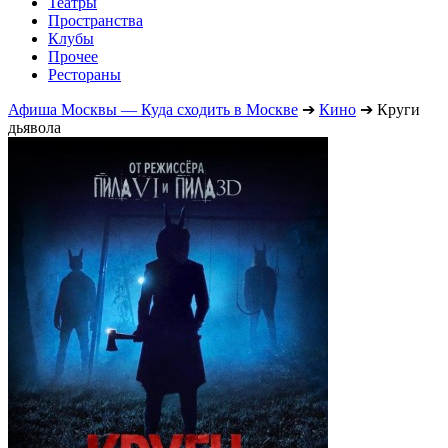
Театры
Пространства
Клубы
Прочее
Рестораны
Афиша Москвы — Куда сходить в Москве
➔
Кино
➔
Круги
дьявола