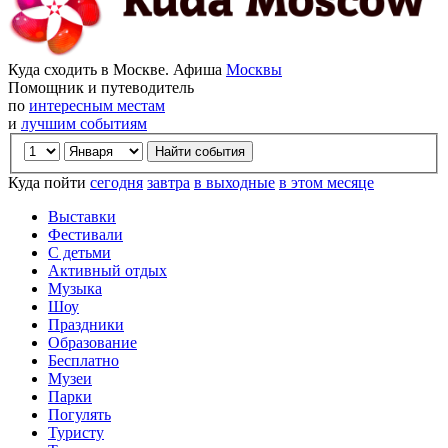
Куда сходить в Москве. Афиша
Москвы
Помощник и путеводитель
по
интересным местам
и
лучшим событиям
Куда пойти
сегодня
завтра
в выходные
в этом месяце
Выставки
Фестивали
С детьми
Активный отдых
Музыка
Шоу
Праздники
Образование
Бесплатно
Музеи
Парки
Погулять
Туристу