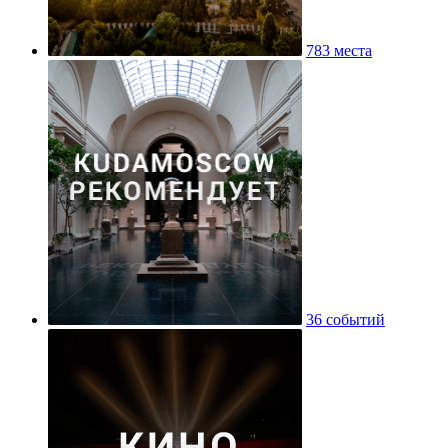
783 места
36 событий