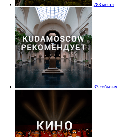
783 места
33 события