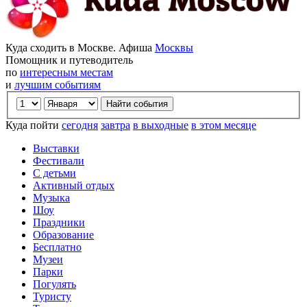
Куда сходить в Москве. Афиша
Москвы
Помощник и путеводитель
по
интересным местам
и
лучшим событиям
Куда пойти
сегодня
завтра
в выходные
в этом месяце
Выставки
Фестивали
С детьми
Активный отдых
Музыка
Шоу
Праздники
Образование
Бесплатно
Музеи
Парки
Погулять
Туристу