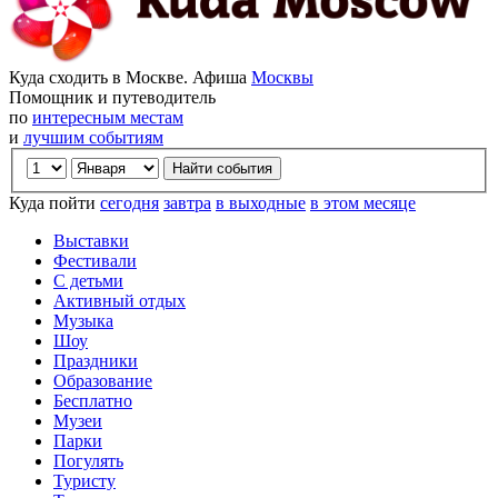
Куда сходить в Москве. Афиша
Москвы
Помощник и путеводитель
по
интересным местам
и
лучшим событиям
Куда пойти
сегодня
завтра
в выходные
в этом месяце
Выставки
Фестивали
С детьми
Активный отдых
Музыка
Шоу
Праздники
Образование
Бесплатно
Музеи
Парки
Погулять
Туристу