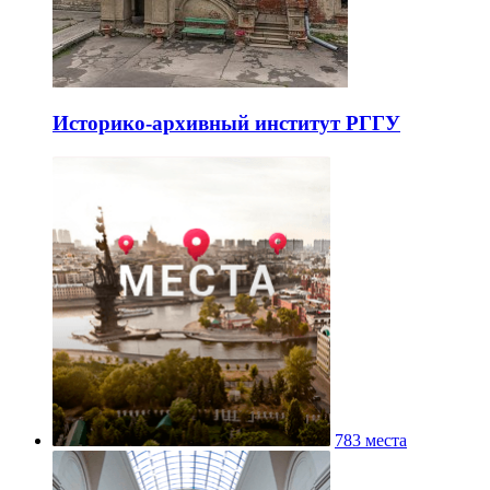
Историко-архивный институт РГГУ
783 места