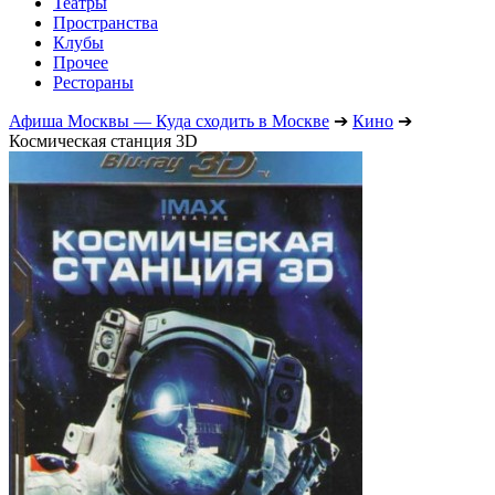
Театры
Пространства
Клубы
Прочее
Рестораны
Афиша Москвы — Куда сходить в Москве
➔
Кино
➔
Космическая станция 3D