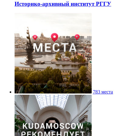
Историко-архивный институт РГГУ
783 места