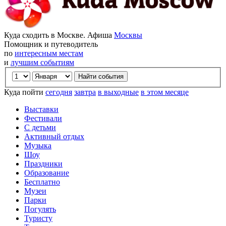
Куда сходить в Москве. Афиша
Москвы
Помощник и путеводитель
по
интересным местам
и
лучшим событиям
Куда пойти
сегодня
завтра
в выходные
в этом месяце
Выставки
Фестивали
С детьми
Активный отдых
Музыка
Шоу
Праздники
Образование
Бесплатно
Музеи
Парки
Погулять
Туристу