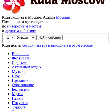
Куда сходить в Москве. Афиша
Москвы
Помощник и путеводитель
по
интересным местам
и
лучшим событиям
Куда пойти
сегодня
завтра
в выходные
в этом месяце
Выставки
Фестивали
С детьми
Активный отдых
Музыка
Шоу
Праздники
Образование
Бесплатно
Музеи
Парки
Погулять
Туристу