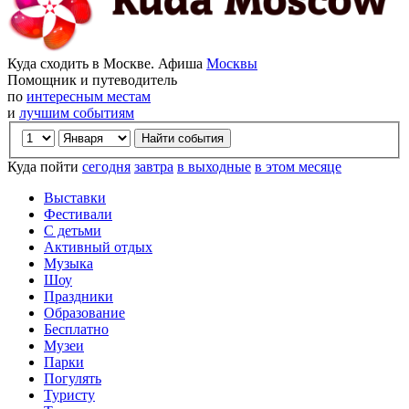
Куда сходить в Москве. Афиша
Москвы
Помощник и путеводитель
по
интересным местам
и
лучшим событиям
Куда пойти
сегодня
завтра
в выходные
в этом месяце
Выставки
Фестивали
С детьми
Активный отдых
Музыка
Шоу
Праздники
Образование
Бесплатно
Музеи
Парки
Погулять
Туристу