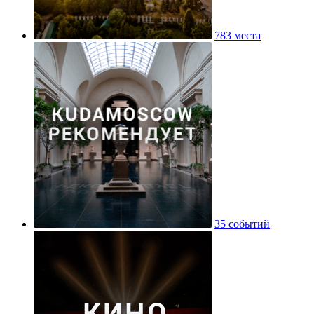
783 места
35 событий