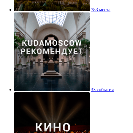
783 места
33 события