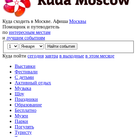
Куда сходить в Москве. Афиша
Москвы
Помощник и путеводитель
по
интересным местам
и
лучшим событиям
Куда пойти
сегодня
завтра
в выходные
в этом месяце
Выставки
Фестивали
С детьми
Активный отдых
Музыка
Шоу
Праздники
Образование
Бесплатно
Музеи
Парки
Погулять
Туристу