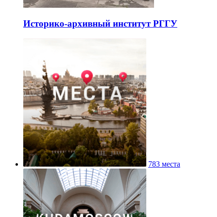
Историко-архивный институт РГГУ
783 места