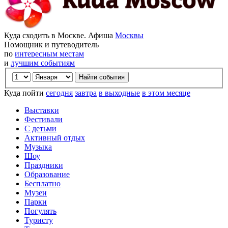
Куда сходить в Москве. Афиша
Москвы
Помощник и путеводитель
по
интересным местам
и
лучшим событиям
Куда пойти
сегодня
завтра
в выходные
в этом месяце
Выставки
Фестивали
С детьми
Активный отдых
Музыка
Шоу
Праздники
Образование
Бесплатно
Музеи
Парки
Погулять
Туристу