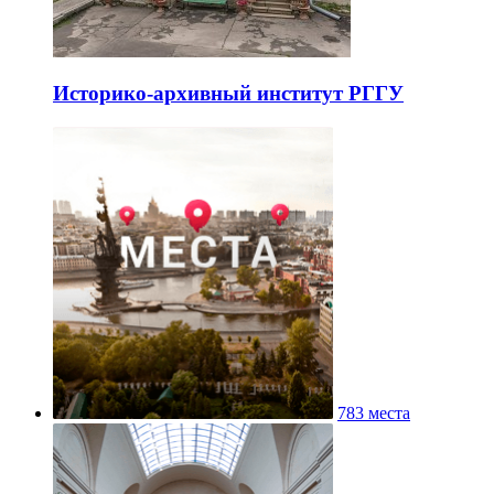
Историко-архивный институт РГГУ
783 места