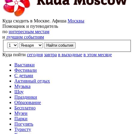
Куда сходить в Москве. Афиша
Москвы
Помощник и путеводитель
по
интересным местам
и
лучшим событиям
Куда пойти
сегодня
завтра
в выходные
в этом месяце
Выставки
Фестивали
С детьми
Активный отдых
Музыка
Шоу
Праздники
Образование
Бесплатно
Музеи
Парки
Погулять
Туристу