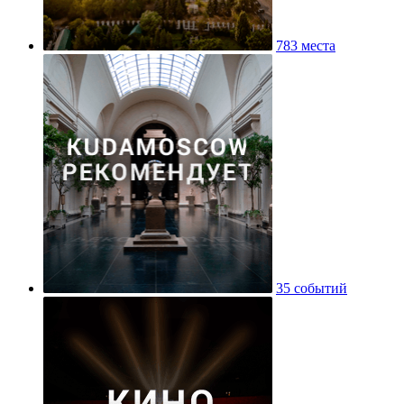
783 места
35 событий