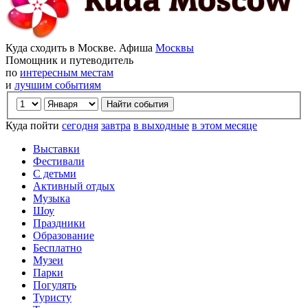
Куда сходить в Москве. Афиша
Москвы
Помощник и путеводитель
по
интересным местам
и
лучшим событиям
Куда пойти
сегодня
завтра
в выходные
в этом месяце
Выставки
Фестивали
С детьми
Активный отдых
Музыка
Шоу
Праздники
Образование
Бесплатно
Музеи
Парки
Погулять
Туристу