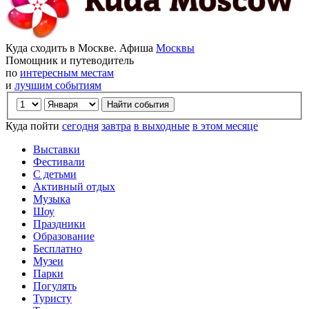
Куда сходить в Москве. Афиша
Москвы
Помощник и путеводитель
по
интересным местам
и
лучшим событиям
Куда пойти
сегодня
завтра
в выходные
в этом месяце
Выставки
Фестивали
С детьми
Активный отдых
Музыка
Шоу
Праздники
Образование
Бесплатно
Музеи
Парки
Погулять
Туристу