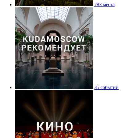
783 места
35 событий