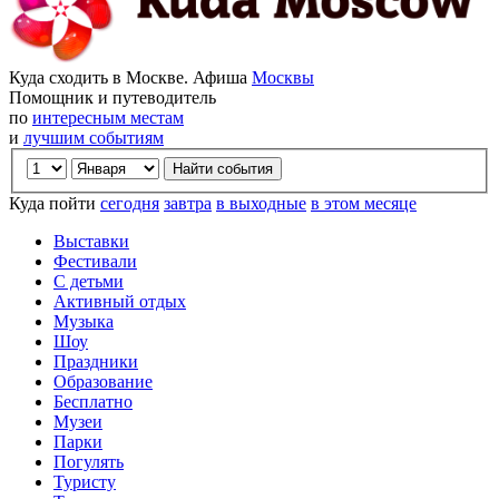
Куда сходить в Москве. Афиша
Москвы
Помощник и путеводитель
по
интересным местам
и
лучшим событиям
Куда пойти
сегодня
завтра
в выходные
в этом месяце
Выставки
Фестивали
С детьми
Активный отдых
Музыка
Шоу
Праздники
Образование
Бесплатно
Музеи
Парки
Погулять
Туристу