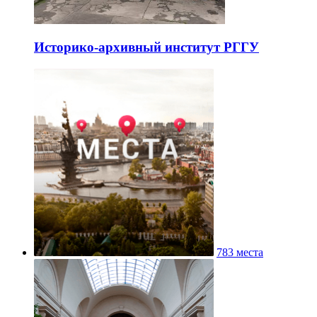
Историко-архивный институт РГГУ
783 места