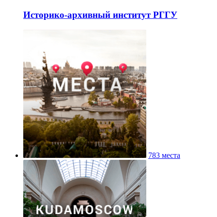
Историко-архивный институт РГГУ
783 места