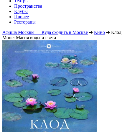
Театры
Пространства
Клубы
Прочее
Рестораны
Афиша Москвы — Куда сходить в Москве
➔
Кино
➔
Клод
Моне: Магия воды и света