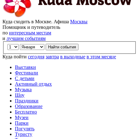
Куда сходить в Москве. Афиша
Москвы
Помощник и путеводитель
по
интересным местам
и
лучшим событиям
Куда пойти
сегодня
завтра
в выходные
в этом месяце
Выставки
Фестивали
С детьми
Активный отдых
Музыка
Шоу
Праздники
Образование
Бесплатно
Музеи
Парки
Погулять
Туристу