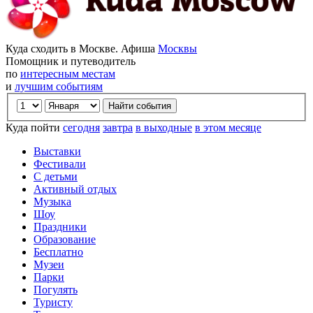
Куда сходить в Москве. Афиша
Москвы
Помощник и путеводитель
по
интересным местам
и
лучшим событиям
Куда пойти
сегодня
завтра
в выходные
в этом месяце
Выставки
Фестивали
С детьми
Активный отдых
Музыка
Шоу
Праздники
Образование
Бесплатно
Музеи
Парки
Погулять
Туристу