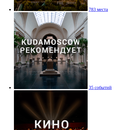
783 места
35 событий