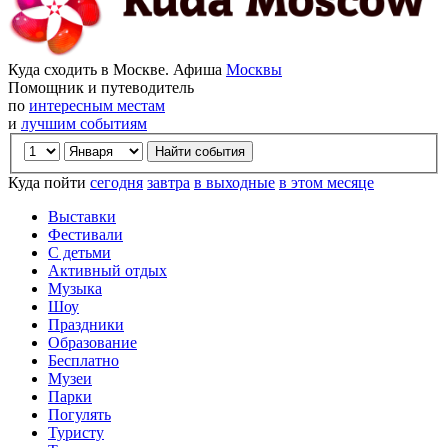
Куда сходить в Москве. Афиша
Москвы
Помощник и путеводитель
по
интересным местам
и
лучшим событиям
Куда пойти
сегодня
завтра
в выходные
в этом месяце
Выставки
Фестивали
С детьми
Активный отдых
Музыка
Шоу
Праздники
Образование
Бесплатно
Музеи
Парки
Погулять
Туристу