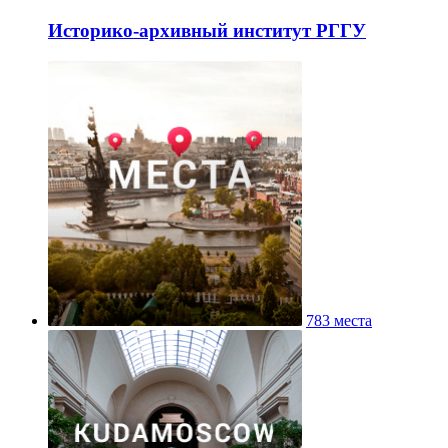
Историко-архивный институт РГГУ
783 места