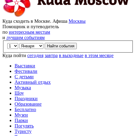
Куда сходить в Москве. Афиша
Москвы
Помощник и путеводитель
по
интересным местам
и
лучшим событиям
Куда пойти
сегодня
завтра
в выходные
в этом месяце
Выставки
Фестивали
С детьми
Активный отдых
Музыка
Шоу
Праздники
Образование
Бесплатно
Музеи
Парки
Погулять
Туристу