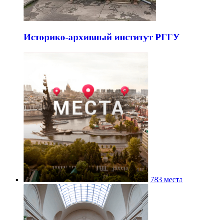
Историко-архивный институт РГГУ
783 места