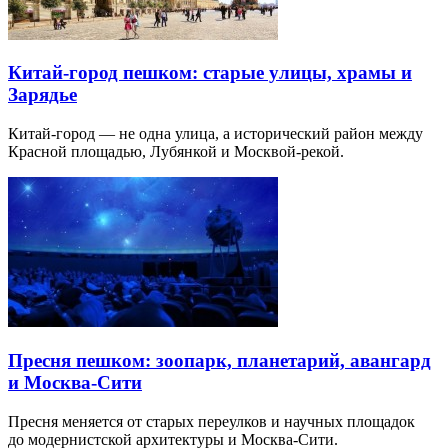
Китай-город пешком: старые улицы, храмы и
Зарядье
Китай-город — не одна улица, а исторический район между
Красной площадью, Лубянкой и Москвой-рекой.
Пресня пешком: зоопарк, планетарий, авангард
и Москва-Сити
Пресня меняется от старых переулков и научных площадок
до модернистской архитектуры и Москва-Сити.