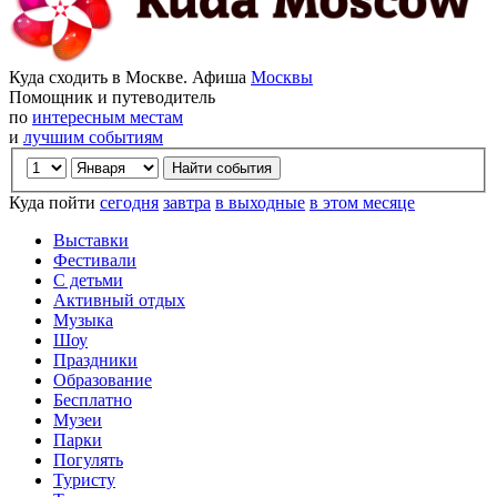
Куда сходить в Москве. Афиша
Москвы
Помощник и путеводитель
по
интересным местам
и
лучшим событиям
Куда пойти
сегодня
завтра
в выходные
в этом месяце
Выставки
Фестивали
С детьми
Активный отдых
Музыка
Шоу
Праздники
Образование
Бесплатно
Музеи
Парки
Погулять
Туристу