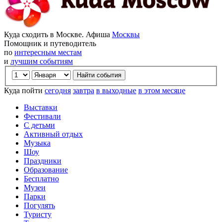
Куда сходить в Москве. Афиша
Москвы
Помощник и путеводитель
по
интересным местам
и
лучшим событиям
Куда пойти
сегодня
завтра
в выходные
в этом месяце
Выставки
Фестивали
С детьми
Активный отдых
Музыка
Шоу
Праздники
Образование
Бесплатно
Музеи
Парки
Погулять
Туристу