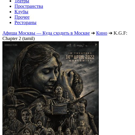
Театры
Пространства
Клубы
Прочее
Рестораны
Афиша Москвы — Куда сходить в Москве
➔
Кино
➔
K.G.F:
Chapter 2 (tamil)