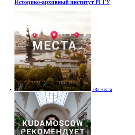
Историко-архивный институт РГГУ
783 места