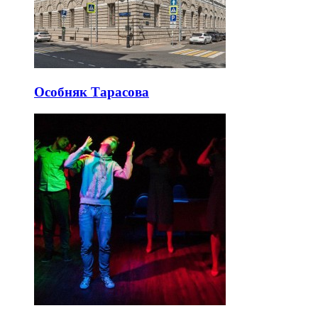
Особняк Тарасова