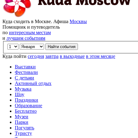
Куда сходить в Москве. Афиша
Москвы
Помощник и путеводитель
по
интересным местам
и
лучшим событиям
Куда пойти
сегодня
завтра
в выходные
в этом месяце
Выставки
Фестивали
С детьми
Активный отдых
Музыка
Шоу
Праздники
Образование
Бесплатно
Музеи
Парки
Погулять
Туристу