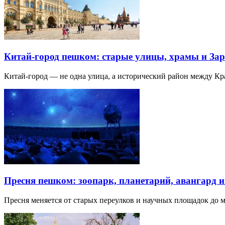
Китай-город пешком: старые улицы, храмы и Зар
Китай-город — не одна улица, а исторический район между К
Пресня пешком: зоопарк, планетарий, авангард 
Пресня меняется от старых переулков и научных площадок до 