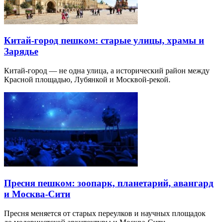
Китай-город пешком: старые улицы, храмы и
Зарядье
Китай-город — не одна улица, а исторический район между
Красной площадью, Лубянкой и Москвой-рекой.
Пресня пешком: зоопарк, планетарий, авангард
и Москва-Сити
Пресня меняется от старых переулков и научных площадок