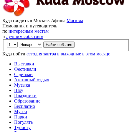
Куда сходить в Москве. Афиша
Москвы
Помощник и путеводитель
по
интересным местам
и
лучшим событиям
Куда пойти
сегодня
завтра
в выходные
в этом месяце
Выставки
Фестивали
С детьми
Активный отдых
Музыка
Шоу
Праздники
Образование
Бесплатно
Музеи
Парки
Погулять
Туристу