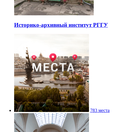
Историко-архивный институт РГГУ
783 места