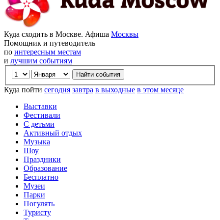
Куда сходить в Москве. Афиша
Москвы
Помощник и путеводитель
по
интересным местам
и
лучшим событиям
Куда пойти
сегодня
завтра
в выходные
в этом месяце
Выставки
Фестивали
С детьми
Активный отдых
Музыка
Шоу
Праздники
Образование
Бесплатно
Музеи
Парки
Погулять
Туристу