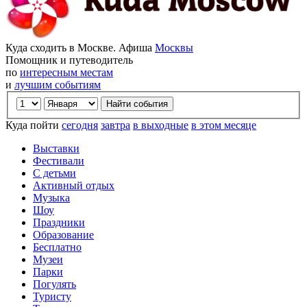
Куда сходить в Москве. Афиша
Москвы
Помощник и путеводитель
по
интересным местам
и
лучшим событиям
Куда пойти
сегодня
завтра
в выходные
в этом месяце
Выставки
Фестивали
С детьми
Активный отдых
Музыка
Шоу
Праздники
Образование
Бесплатно
Музеи
Парки
Погулять
Туристу