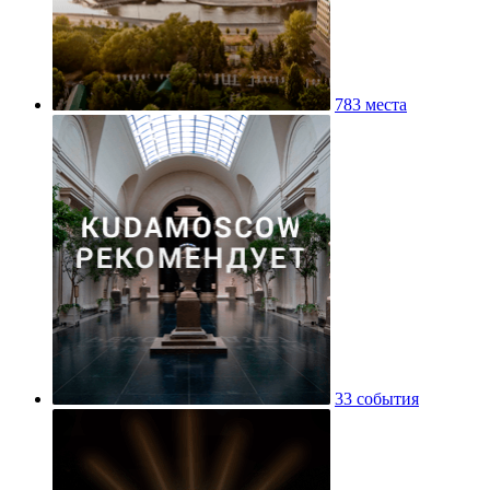
783 места
33 события