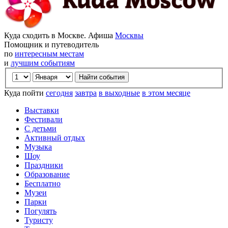
Куда сходить в Москве. Афиша
Москвы
Помощник и путеводитель
по
интересным местам
и
лучшим событиям
Куда пойти
сегодня
завтра
в выходные
в этом месяце
Выставки
Фестивали
С детьми
Активный отдых
Музыка
Шоу
Праздники
Образование
Бесплатно
Музеи
Парки
Погулять
Туристу