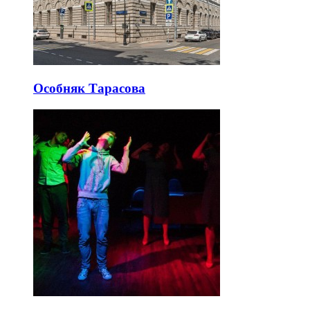
Особняк Тарасова