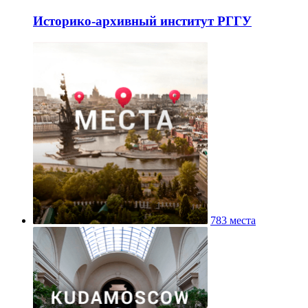
Историко-архивный институт РГГУ
783 места