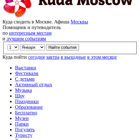
Куда сходить в Москве. Афиша
Москвы
Помощник и путеводитель
по
интересным местам
и
лучшим событиям
Куда пойти
сегодня
завтра
в выходные
в этом месяце
Выставки
Фестивали
С детьми
Активный отдых
Музыка
Шоу
Праздники
Образование
Бесплатно
Музеи
Парки
Погулять
Туристу