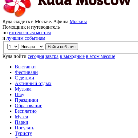
Куда сходить в Москве. Афиша
Москвы
Помощник и путеводитель
по
интересным местам
и
лучшим событиям
Куда пойти
сегодня
завтра
в выходные
в этом месяце
Выставки
Фестивали
С детьми
Активный отдых
Музыка
Шоу
Праздники
Образование
Бесплатно
Музеи
Парки
Погулять
Туристу