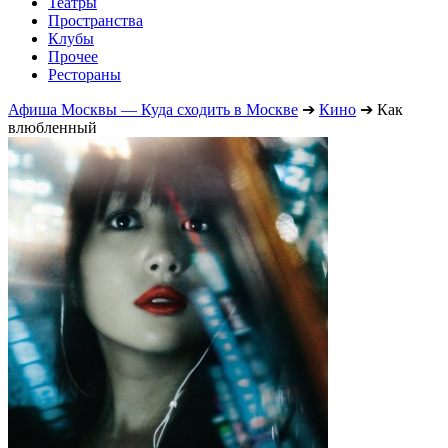
Театры
Пространства
Клубы
Прочее
Рестораны
Афиша Москвы — Куда сходить в Москве
➔
Кино
➔
Как
влюбленный