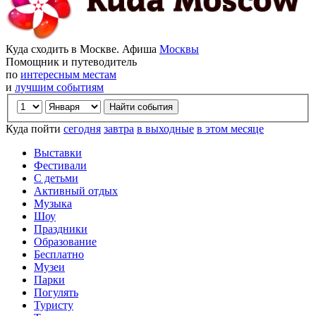
Куда сходить в Москве. Афиша
Москвы
Помощник и путеводитель
по
интересным местам
и
лучшим событиям
Куда пойти
сегодня
завтра
в выходные
в этом месяце
Выставки
Фестивали
С детьми
Активный отдых
Музыка
Шоу
Праздники
Образование
Бесплатно
Музеи
Парки
Погулять
Туристу