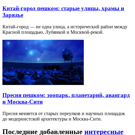
Китай-город пешком: старые улицы, храмы и
Зарядье
Китай-город — не одна улица, а исторический район между
Красной площадью, Лубянкой и Москвой-рекой.
Пресня пешком: зоопарк, планетарий, авангард
и Москва-Сити
Пресня меняется от старых переулков и научных площадок
до модернистской архитектуры и Москва-Сити.
Последние добавленные
интересные