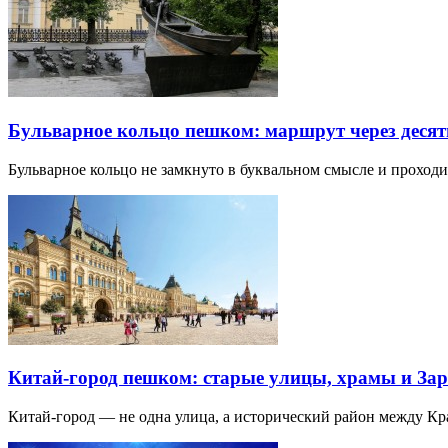
Бульварное кольцо пешком: маршрут через десят
Бульварное кольцо не замкнуто в буквальном смысле и прохо
Китай-город пешком: старые улицы, храмы и Зар
Китай-город — не одна улица, а исторический район между К