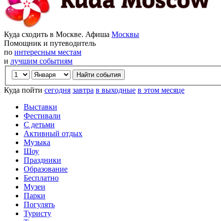
Куда сходить в Москве. Афиша
Москвы
Помощник и путеводитель
по
интересным местам
и
лучшим событиям
Куда пойти
сегодня
завтра
в выходные
в этом месяце
Выставки
Фестивали
С детьми
Активный отдых
Музыка
Шоу
Праздники
Образование
Бесплатно
Музеи
Парки
Погулять
Туристу