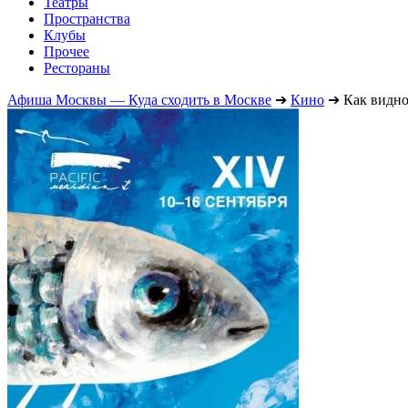
Театры
Пространства
Клубы
Прочее
Рестораны
Афиша Москвы — Куда сходить в Москве
➔
Кино
➔
Как видн