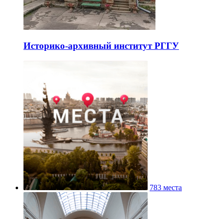
Историко-архивный институт РГГУ
783 места