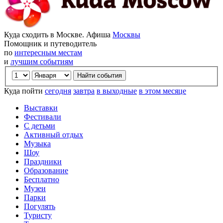
Куда сходить в Москве. Афиша
Москвы
Помощник и путеводитель
по
интересным местам
и
лучшим событиям
Куда пойти
сегодня
завтра
в выходные
в этом месяце
Выставки
Фестивали
С детьми
Активный отдых
Музыка
Шоу
Праздники
Образование
Бесплатно
Музеи
Парки
Погулять
Туристу