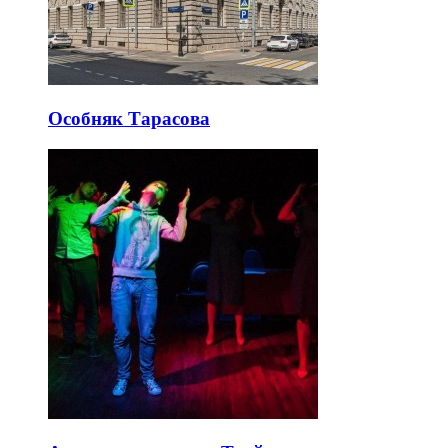
Особняк Тарасова