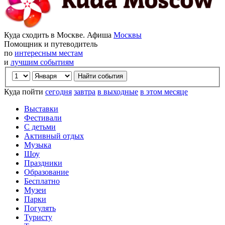
Куда сходить в Москве. Афиша
Москвы
Помощник и путеводитель
по
интересным местам
и
лучшим событиям
Куда пойти
сегодня
завтра
в выходные
в этом месяце
Выставки
Фестивали
С детьми
Активный отдых
Музыка
Шоу
Праздники
Образование
Бесплатно
Музеи
Парки
Погулять
Туристу