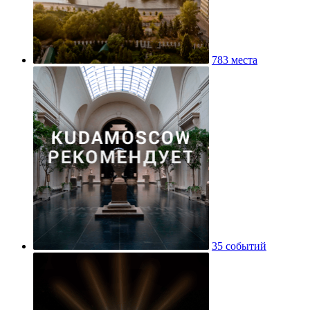
783 места
35 событий