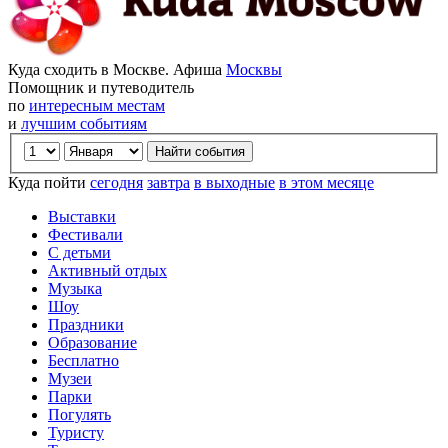
Куда сходить в Москве. Афиша
Москвы
Помощник и путеводитель
по
интересным местам
и
лучшим событиям
Куда пойти
сегодня
завтра
в выходные
в этом месяце
Выставки
Фестивали
С детьми
Активный отдых
Музыка
Шоу
Праздники
Образование
Бесплатно
Музеи
Парки
Погулять
Туристу