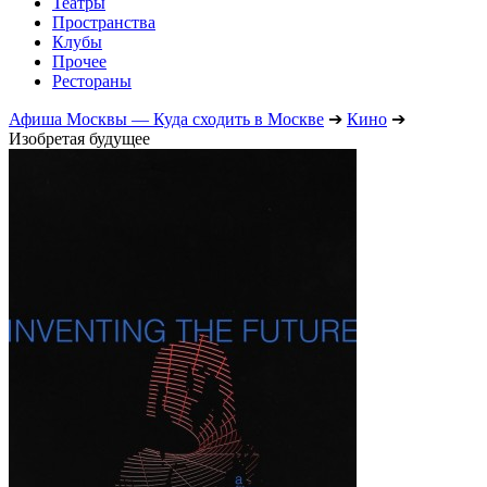
Театры
Пространства
Клубы
Прочее
Рестораны
Афиша Москвы — Куда сходить в Москве
➔
Кино
➔
Изобретая будущее