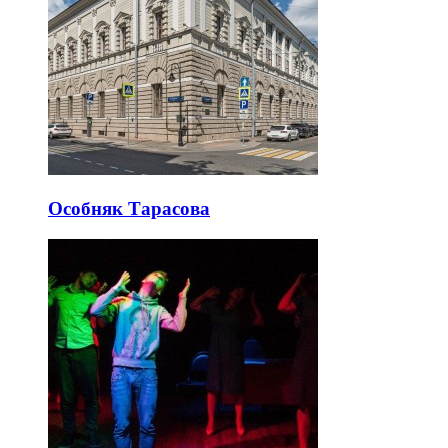
Особняк Тарасова