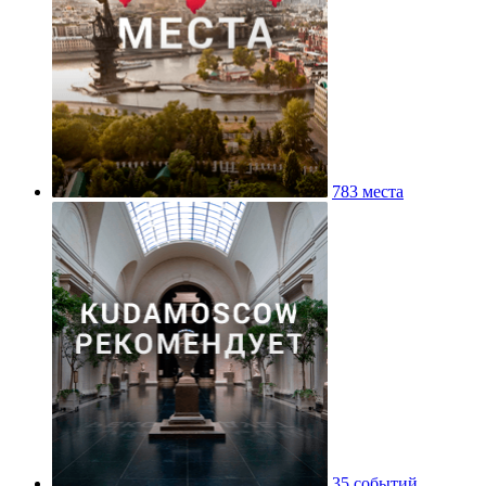
783 места
35 событий