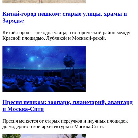
Китай-город пешком: старые улицы, храмы и
Зарядье
Китай-город — не одна улица, а исторический район между
Красной площадью, Лубянкой и Москвой-рекой.
Пресня пешком: зоопарк, планетарий, авангард
и Москва-Сити
Пресня меняется от старых переулков и научных площадок
до модернистской архитектуры и Москва-Сити.