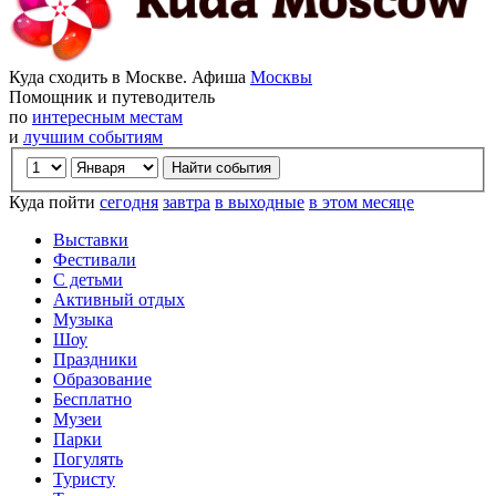
Куда сходить в Москве. Афиша
Москвы
Помощник и путеводитель
по
интересным местам
и
лучшим событиям
Куда пойти
сегодня
завтра
в выходные
в этом месяце
Выставки
Фестивали
С детьми
Активный отдых
Музыка
Шоу
Праздники
Образование
Бесплатно
Музеи
Парки
Погулять
Туристу