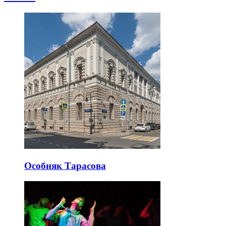
Особняк Тарасова