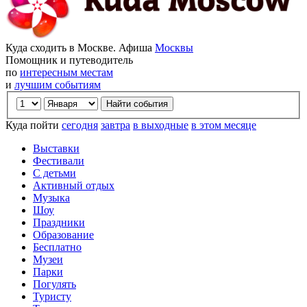
Куда сходить в Москве. Афиша
Москвы
Помощник и путеводитель
по
интересным местам
и
лучшим событиям
Куда пойти
сегодня
завтра
в выходные
в этом месяце
Выставки
Фестивали
С детьми
Активный отдых
Музыка
Шоу
Праздники
Образование
Бесплатно
Музеи
Парки
Погулять
Туристу