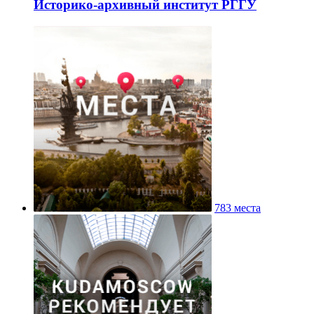
Историко-архивный институт РГГУ
783 места