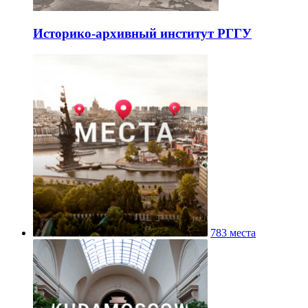
Историко-архивный институт РГГУ
783 места