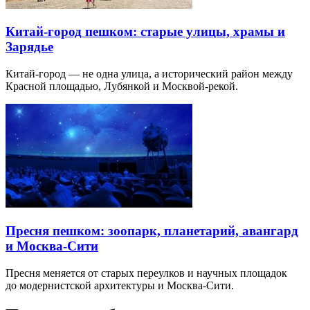
Китай-город пешком: старые улицы, храмы и
Зарядье
Китай-город — не одна улица, а исторический район между
Красной площадью, Лубянкой и Москвой-рекой.
Пресня пешком: зоопарк, планетарий, авангард
и Москва-Сити
Пресня меняется от старых переулков и научных площадок
до модернистской архитектуры и Москва-Сити.