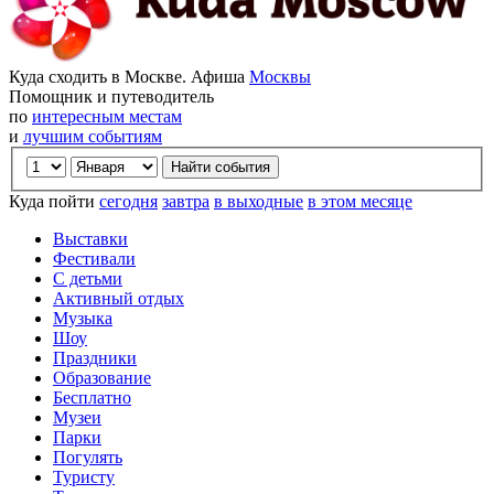
Куда сходить в Москве. Афиша
Москвы
Помощник и путеводитель
по
интересным местам
и
лучшим событиям
Куда пойти
сегодня
завтра
в выходные
в этом месяце
Выставки
Фестивали
С детьми
Активный отдых
Музыка
Шоу
Праздники
Образование
Бесплатно
Музеи
Парки
Погулять
Туристу