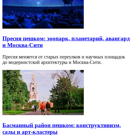
Пресня пешком: зоопарк, планетарий, авангард
и Москва-Сити
Пресня меняется от старых переулков и научных площадок
до модернистской архитектуры и Москва-Сити.
Басманный район пешком: конструктивизм,
сады и арт-кластеры