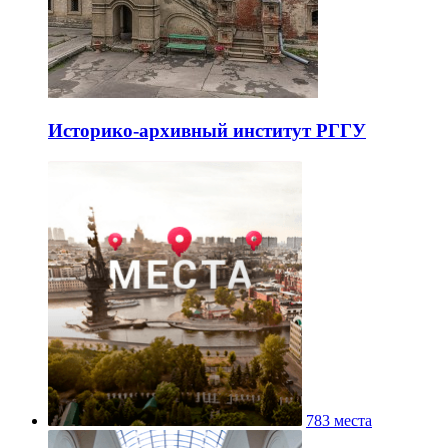
Историко-архивный институт РГГУ
783 места