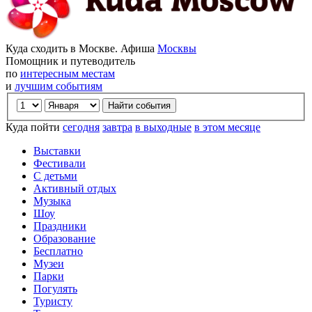
Куда сходить в Москве. Афиша
Москвы
Помощник и путеводитель
по
интересным местам
и
лучшим событиям
Куда пойти
сегодня
завтра
в выходные
в этом месяце
Выставки
Фестивали
С детьми
Активный отдых
Музыка
Шоу
Праздники
Образование
Бесплатно
Музеи
Парки
Погулять
Туристу